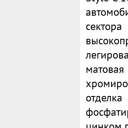
автомоб
сектора
высокоп
легирова
матовая
хромиро
отделка
фосфати
цинком 