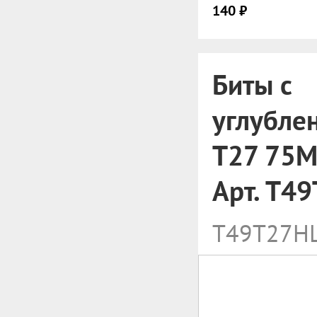
140 ₽
Биты с
углубле
T27 75M
Арт. T4
T49T27H