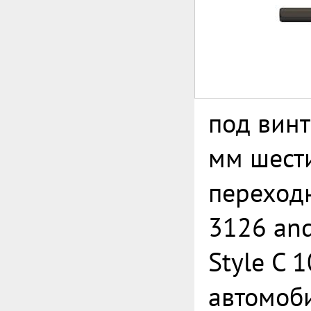
под вин
мм шест
переход
3126 an
Style C 
автомоб