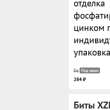
отделка
фосфати
цинком 
индивид
упаковк
Под заказ
284 ₽
Биты XZ