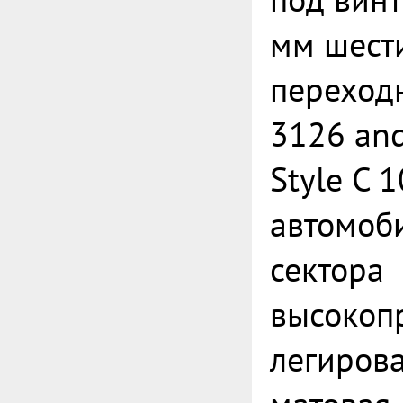
мм шест
переход
3126 an
Style C 
автомоб
сектора
высокоп
легирова