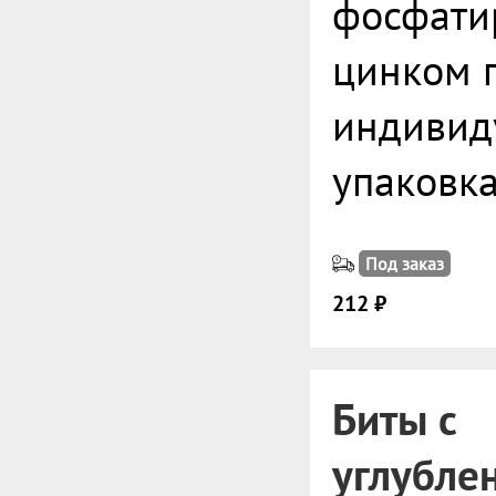
фосфати
цинком 
индивид
упаковк
Под заказ
212 ₽
Биты с
углубле