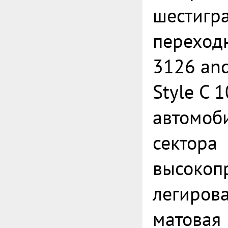
шестигр
переход
3126 an
Style C 
автомоб
сектора
высокоп
легирова
матовая