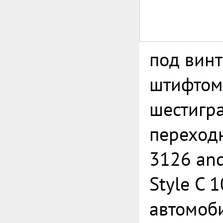
под винт
штифтом
шестигр
переход
3126 an
Style C 
автомоб