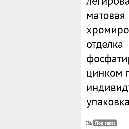
легирова
матовая
хромиро
отделка
фосфати
цинком 
индивид
упаковк
Под заказ