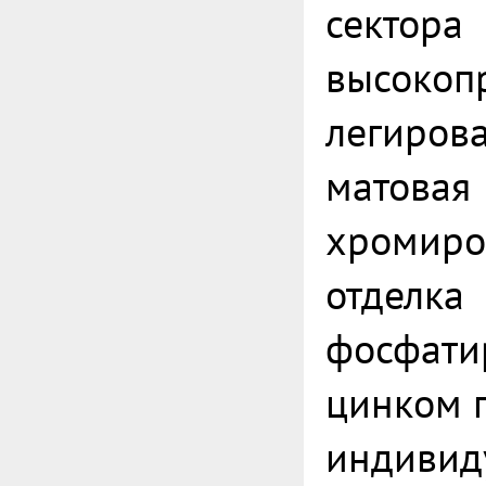
сектора
высокоп
легирова
матовая
хромиро
отделка
фосфати
цинком 
индивид