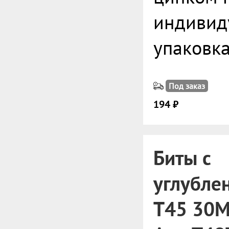
индивид
упаковк
Под заказ
194 ₽
Биты с
углубле
T45 30M