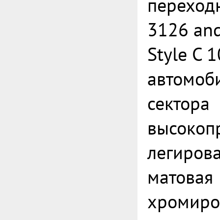
переход
3126 an
Style C 
автомоб
сектора
высокоп
легирова
матовая
хромиро