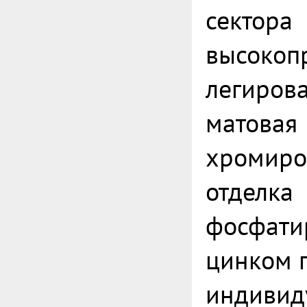
сектора
высокоп
легирова
матовая
хромиро
отделка
фосфати
цинком 
индивид