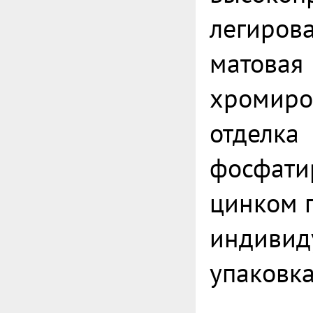
легирова
матовая
хромиро
отделка
фосфати
цинком 
индивид
упаковк