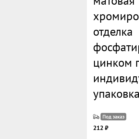
матовая
хромиро
отделка
фосфати
цинком 
индивид
упаковк
Под заказ
212 ₽