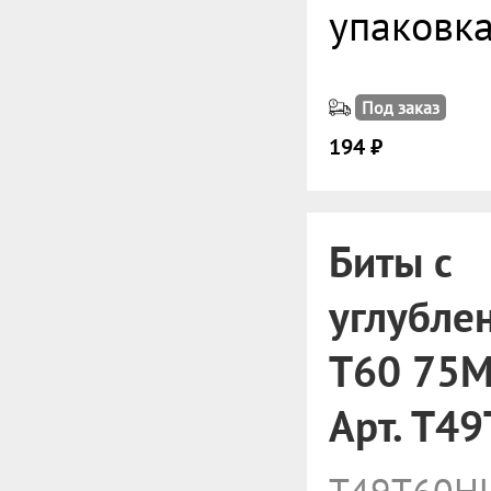
упаковк
Под заказ
194 ₽
Биты с
углубле
T60 75M
Арт. T4