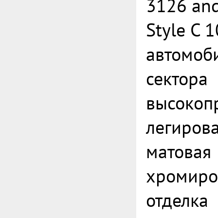
3126 an
Style C 
автомоб
сектора
высокоп
легирова
матовая
хромиро
отделка