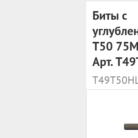
Биты с
углубле
T50 75M
Арт. T4
T49T50H