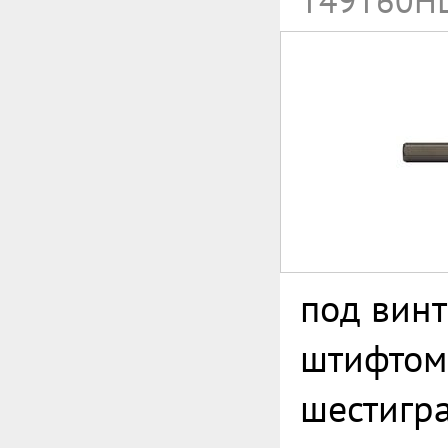
T49T60H
под винт
штифтом
шестигр