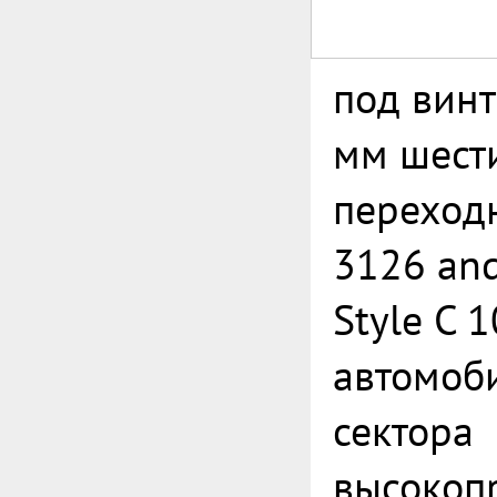
под вин
мм шест
переход
3126 an
Style C 
автомоб
сектора
высокоп