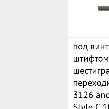
под винт
штифтом
шестигр
переход
3126 an
Style C 