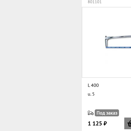
801101
L 400
u. 5
Под заказ
1 125 ₽