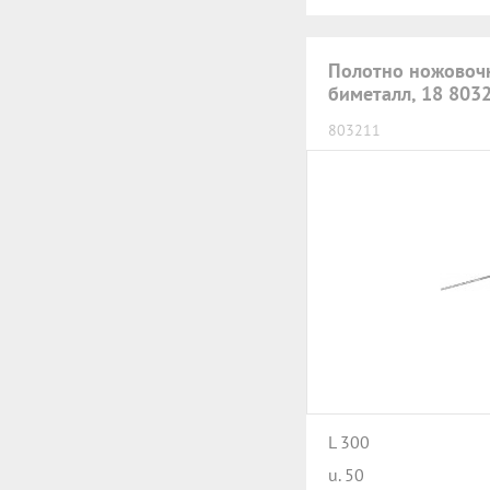
Полотно ножовоч
биметалл, 18 803
803211
L 300
u. 50