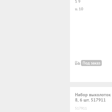
S 9
u. 10
Под заказ
Набор выколоток 
8, 6 шт. 517911
517911