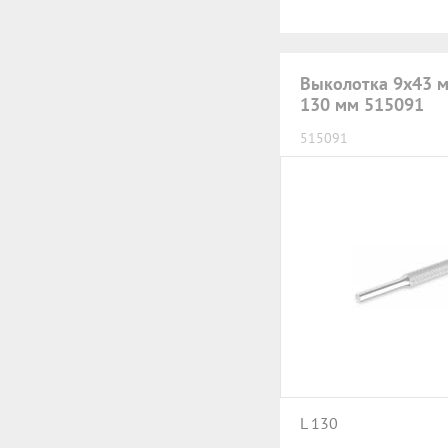
Выколотка 9х43 м
130 мм 515091
515091
L 130