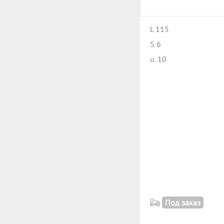
L 115
S 6
u. 10
Под заказ