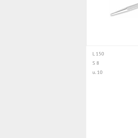
L 150
S 8
u. 10