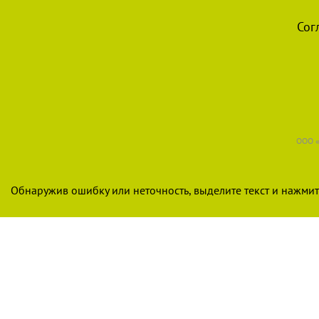
Сог
ООО «
Обнаружив ошибку или неточность, выделите текст и нажмите