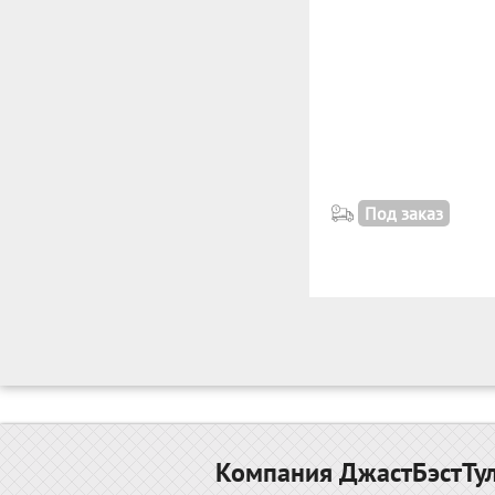
Под заказ
Компания ДжастБэстТул