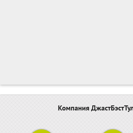
Компания ДжастБэстТул