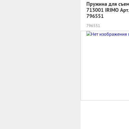
Пружина для съе
713001 IRIMO Арт.
796551
796551