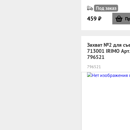
Под заказ
459 ₽
Пр
Захват №2 для съ
713001 IRIMO Арт.
796521
796521