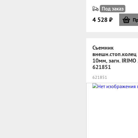
Под заказ
4 528 ₽
Пр
Съемник
внешн.стоп.колец 
10мм, загн. IRIMO 
621851
621851