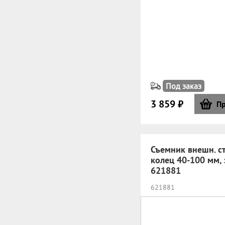
Под заказ
3 859 ₽
Пр
Съемник внешн. ст
колец 40-100 мм, 
621881
621881