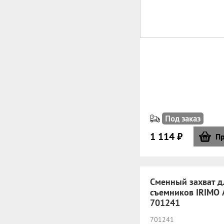
Под заказ
1 114 ₽
Пр
Сменный захват д
съемников IRIMO 
701241
701241