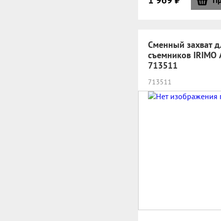
1 969 ₽
Пр
Сменный захват д
съемников IRIMO 
713511
713511