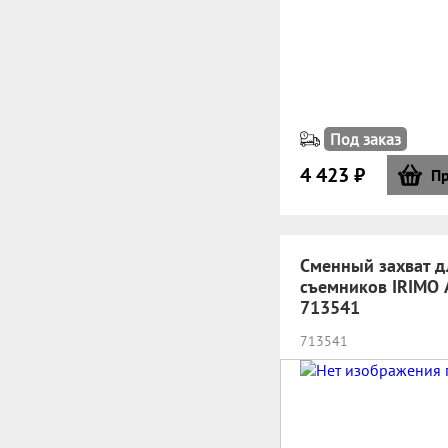
Под заказ
4 423 ₽
Пр
Сменный захват д
съемников IRIMO 
713541
713541