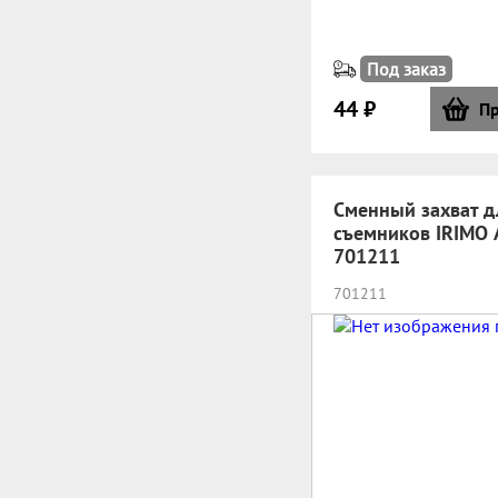
Под заказ
44 ₽
Пр
Сменный захват д
съемников IRIMO 
701211
701211