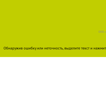
ООО «
Обнаружив ошибку или неточность, выделите текст и нажмите