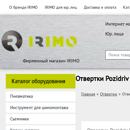
О бренде IRIMO
IRIMO для юр. лиц
Доставка и оплата
Кат
Интернет м
Юр. лица
Фирменный магазин IRIMO
Отвертки Pozidriv
Каталог оборудования
Главная
»
Отвертки
»
Отве
Пневматика
Инструмент для шиномонтажа
Съемники