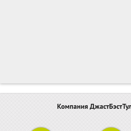
Компания ДжастБэстТул