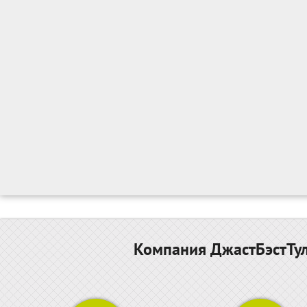
Компания ДжастБэстТул