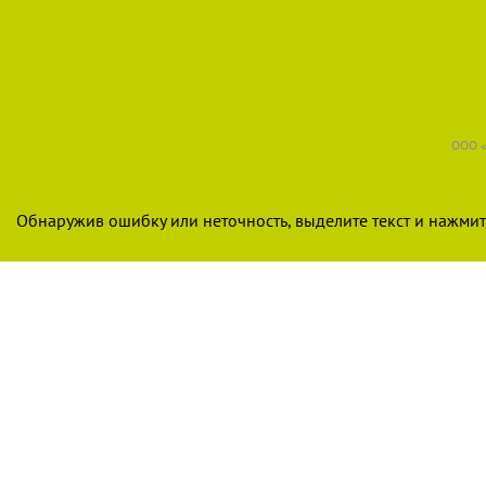
ООО «
Обнаружив ошибку или неточность, выделите текст и нажмите