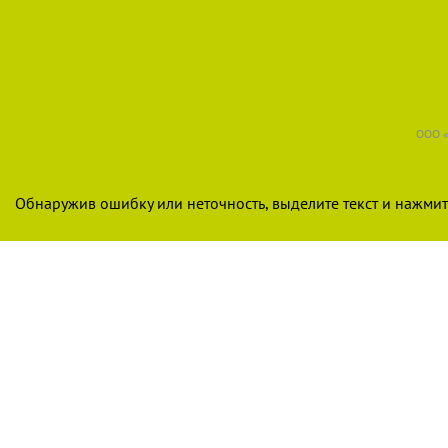
ООО «
Обнаружив ошибку или неточность, выделите текст и нажмите