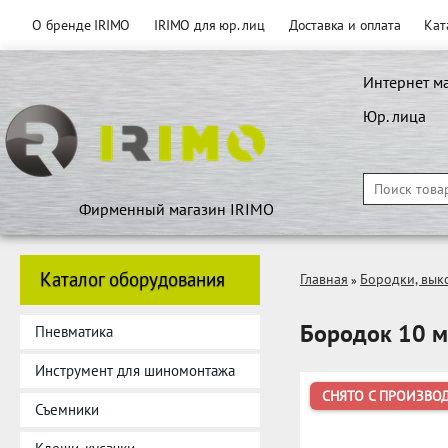
О бренде IRIMO
IRIMO для юр. лиц
Доставка и оплата
Кат
Интернет м
Юр. лица
Фирменный магазин IRIMO
Каталог оборудования
Главная
Бородки, вык
»
Бородок 10 м
Пневматика
Инструмент для шиномонтажа
СНЯТО С ПРОИЗВО
Съемники