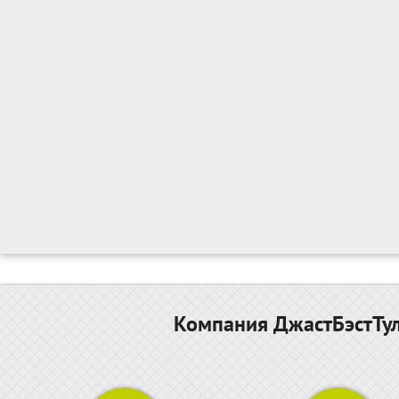
Компания ДжастБэстТул