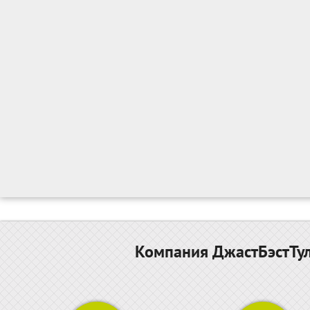
Компания ДжастБэстТул