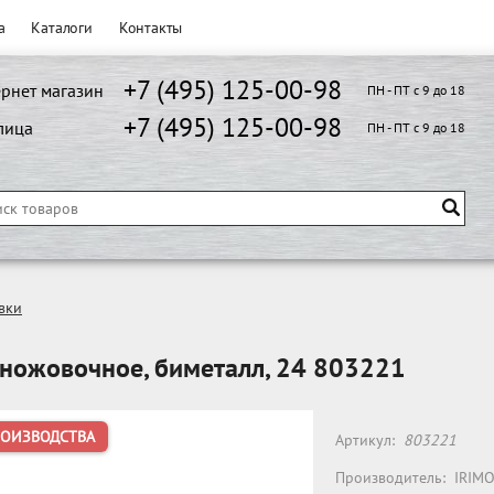
а
Каталоги
Контакты
+7 (495) 125-00-98
рнет магазин
ПН - ПТ с 9 до 18
+7 (495) 125-00-98
лица
ПН - ПТ с 9 до 18
вки
ножовочное, биметалл, 24 803221
РОИЗВОДСТВА
Артикул:
803221
Производитель:
IRIM