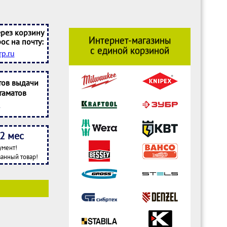
рез корзину
Интернет-магазины
ос на почту:
с единой корзиной
p.ru
тов выдачи
таматов
2 мес
умент!
анный товар!