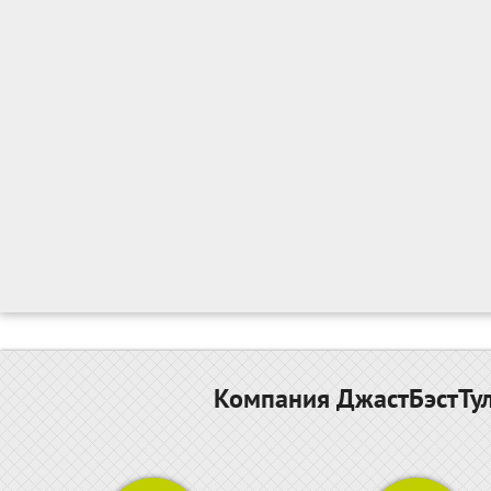
Компания ДжастБэстТул