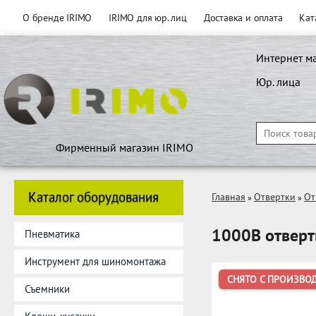
О бренде IRIMO
IRIMO для юр. лиц
Доставка и оплата
Кат
Интернет м
Юр. лица
Фирменный магазин IRIMO
Каталог оборудования
Главная
Отвертки
От
»
»
1000В отверт
Пневматика
Инструмент для шиномонтажа
СНЯТО С ПРОИЗВО
Съемники