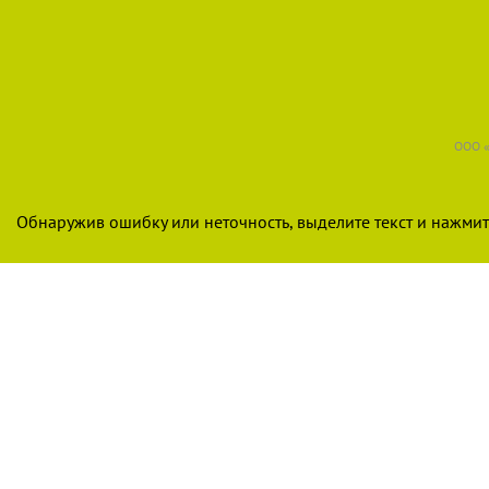
ООО «
Обнаружив ошибку или неточность, выделите текст и нажмите