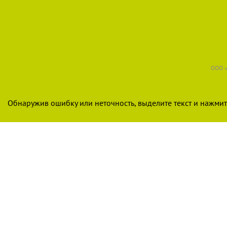
ООО «
Обнаружив ошибку или неточность, выделите текст и нажмите