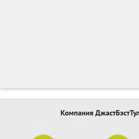
Компания ДжастБэстТул