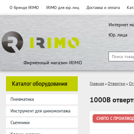
О бренде IRIMO
IRIMO для юр. лиц
Доставка и оплата
Кат
Интернет м
Юр. лица
Фирменный магазин IRIMO
Каталог оборудования
Главная
Отвертки
От
»
»
1000В отверт
Пневматика
Инструмент для шиномонтажа
СНЯТО С ПРОИЗВО
Съемники