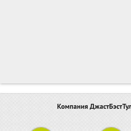
Компания ДжастБэстТул