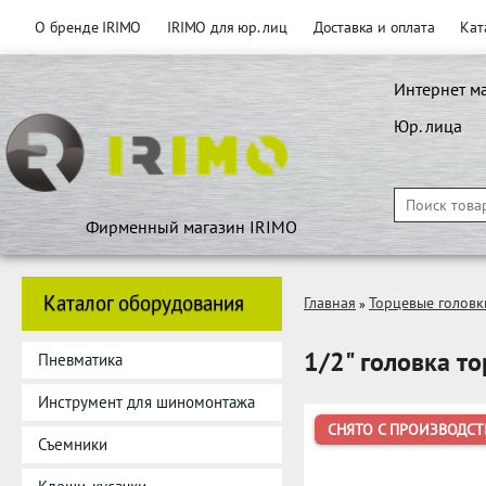
О бренде IRIMO
IRIMO для юр. лиц
Доставка и оплата
Кат
Интернет м
Юр. лица
Фирменный магазин IRIMO
Каталог оборудования
Главная
Торцевые головк
»
1/2" головка т
Пневматика
Инструмент для шиномонтажа
СНЯТО С ПРОИЗВОДСТ
Съемники