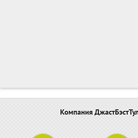
Компания ДжастБэстТул