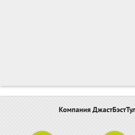
Компания ДжастБэстТул