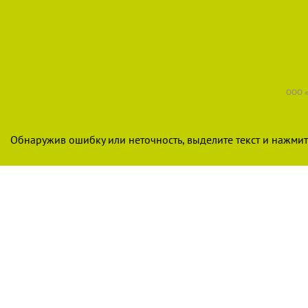
ООО «
Обнаружив ошибку или неточность, выделите текст и нажмите