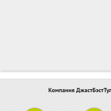
Компания ДжастБэстТул