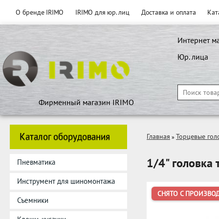
О бренде IRIMO
IRIMO для юр. лиц
Доставка и оплата
Кат
Интернет м
Юр. лица
Фирменный магазин IRIMO
Каталог оборудования
Главная
Торцевые гол
»
1/4" головка 
Пневматика
Инструмент для шиномонтажа
СНЯТО С ПРОИЗВО
Съемники