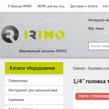
О бренде IRIMO
IRIMO для юр. лиц
Доставка и оплата
Кат
Интернет м
Юр. лица
Фирменный магазин IRIMO
Каталог оборудования
Главная
Торцевые гол
»
1/4" головка 
Пневматика
Инструмент для шиномонтажа
СНЯТО С ПРОИЗВО
Съемники