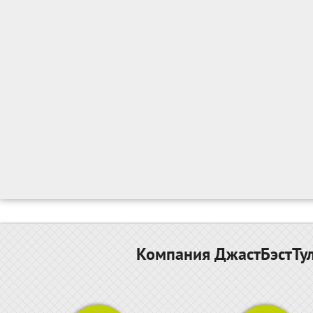
Компания ДжастБэстТул