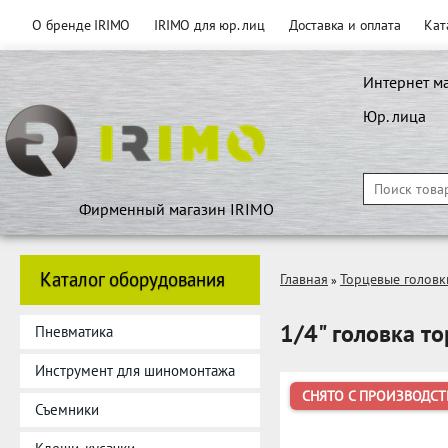
О бренде IRIMO
IRIMO для юр. лиц
Доставка и оплата
Кат
Интернет м
Юр. лица
Фирменный магазин IRIMO
Каталог оборудования
Главная
Торцевые головк
»
1/4" головка т
Пневматика
Инструмент для шиномонтажа
СНЯТО С ПРОИЗВОДСТ
Съемники