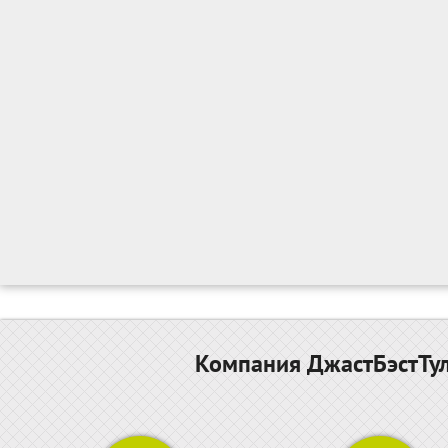
Компания ДжастБэстТул