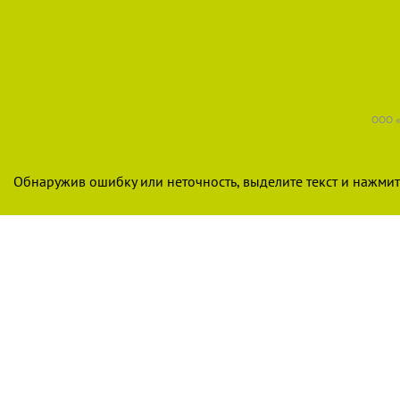
ООО «
Обнаружив ошибку или неточность, выделите текст и нажмите