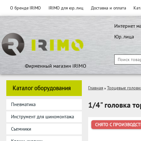
О бренде IRIMO
IRIMO для юр. лиц
Доставка и оплата
Кат
Интернет м
Юр. лица
Фирменный магазин IRIMO
Каталог оборудования
Главная
Торцевые головк
»
1/4" головка то
Пневматика
Инструмент для шиномонтажа
СНЯТО С ПРОИЗВОДСТ
Съемники