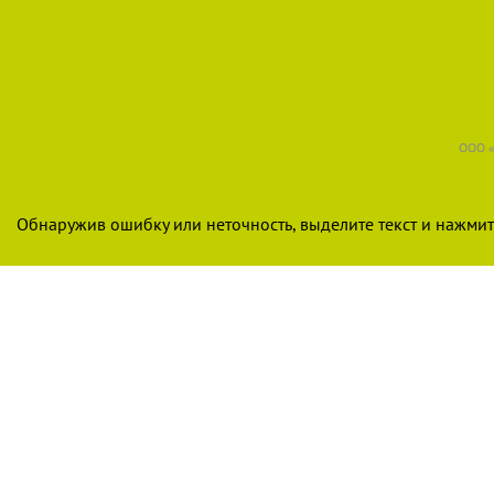
ООО «
Обнаружив ошибку или неточность, выделите текст и нажмите