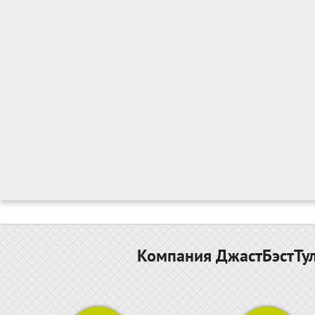
Компания ДжастБэстТул