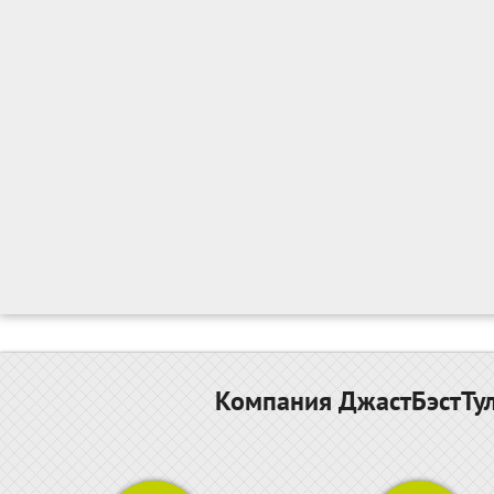
Компания ДжастБэстТул