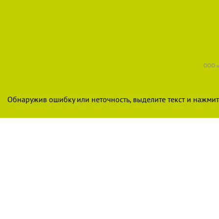
ООО «
Обнаружив ошибку или неточность, выделите текст и нажмите