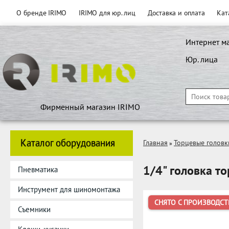
О бренде IRIMO
IRIMO для юр. лиц
Доставка и оплата
Кат
Интернет м
Юр. лица
Фирменный магазин IRIMO
Каталог оборудования
Главная
Торцевые головк
»
1/4" головка то
Пневматика
Инструмент для шиномонтажа
СНЯТО С ПРОИЗВОДСТ
Съемники