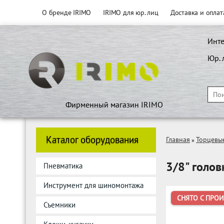
О бренде IRIMO
IRIMO для юр. лиц
Доставка и оплат
Инте
Юр. 
Фирменный магазин IRIMO
Каталог оборудования
Главная
Торцевы
»
3/8" голов
Пневматика
Инструмент для шиномонтажа
СНЯТО С ПРО
Съемники