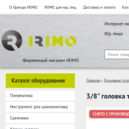
О бренде IRIMO
IRIMO для юр. лиц
Доставка и оплата
Кат
Интернет м
Юр. лица
Фирменный магазин IRIMO
Каталог оборудования
Главная
Торцевые гол
»
3/8" головка 
Пневматика
Инструмент для шиномонтажа
СНЯТО С ПРОИЗВО
Съемники