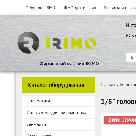
О бренде IRIMO
IRIMO для юр. лиц
Доставка и оплат
Инте
Юр. 
Фирменный магазин IRIMO
Каталог оборудования
Главная
Торцевы
»
3/8" голов
Пневматика
Инструмент для шиномонтажа
СНЯТО С ПРО
Съемники