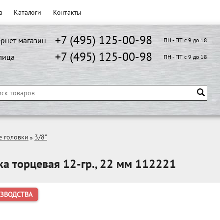
а
Каталоги
Контакты
+7 (495) 125-00-98
рнет магазин
ПН - ПТ с 9 до 18
+7 (495) 125-00-98
лица
ПН - ПТ с 9 до 18
е головки
3/8"
»
ка торцевая 12-гр., 22 мм 112221
ИЗВОДСТВА