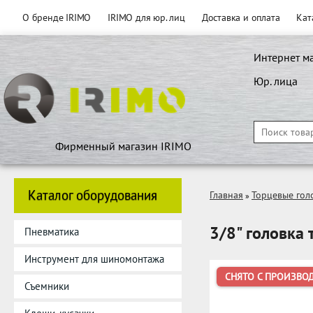
О бренде IRIMO
IRIMO для юр. лиц
Доставка и оплата
Кат
Интернет м
Юр. лица
Фирменный магазин IRIMO
Каталог оборудования
Главная
Торцевые гол
»
3/8" головка 
Пневматика
Инструмент для шиномонтажа
СНЯТО С ПРОИЗВО
Съемники