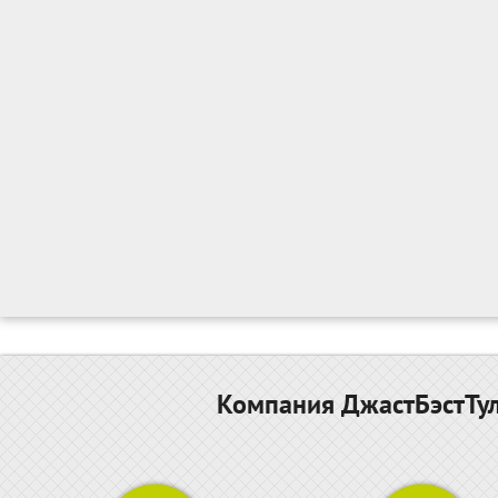
Компания ДжастБэстТул