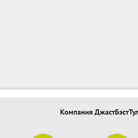
Компания ДжастБэстТул