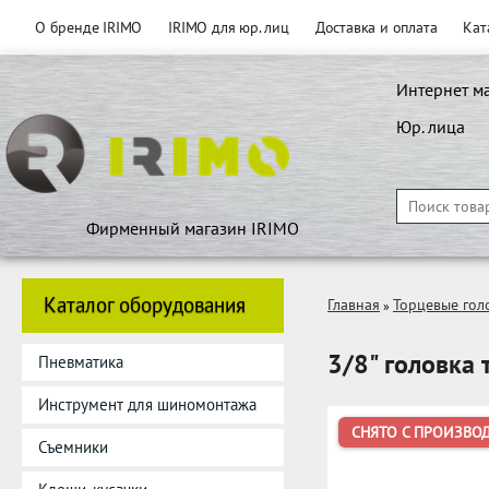
О бренде IRIMO
IRIMO для юр. лиц
Доставка и оплата
Кат
Интернет м
Юр. лица
Фирменный магазин IRIMO
Каталог оборудования
Главная
Торцевые гол
»
3/8" головка 
Пневматика
Инструмент для шиномонтажа
СНЯТО С ПРОИЗВО
Съемники