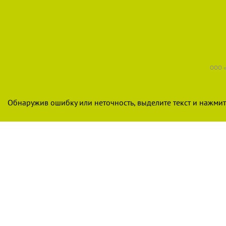
ООО «
Обнаружив ошибку или неточность, выделите текст и нажмите