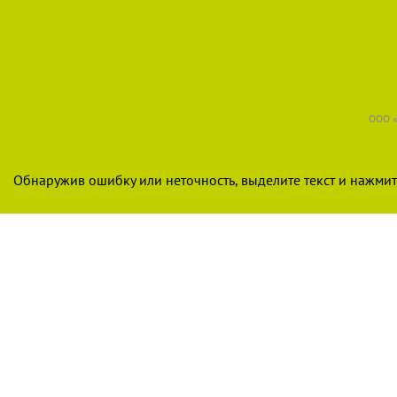
ООО «
Обнаружив ошибку или неточность, выделите текст и нажмите