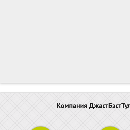
Компания ДжастБэстТул