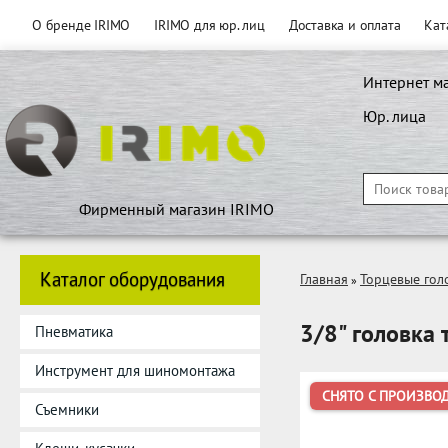
О бренде IRIMO
IRIMO для юр. лиц
Доставка и оплата
Кат
Интернет м
Юр. лица
Фирменный магазин IRIMO
Каталог оборудования
Главная
Торцевые гол
»
3/8" головка 
Пневматика
Инструмент для шиномонтажа
СНЯТО С ПРОИЗВО
Съемники