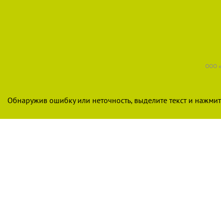
ООО «
Обнаружив ошибку или неточность, выделите текст и нажмите