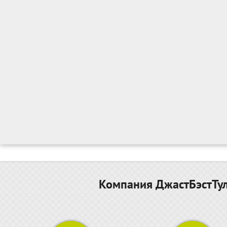
Компания ДжастБэстТул