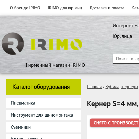
О бренде IRIMO
IRIMO для юр. лиц
Доставка и оплата
Кат
Интернет м
Юр. лица
Фирменный магазин IRIMO
Каталог оборудования
Главная
Зубила, кернеры
»
Кернер S=4 мм
Пневматика
Инструмент для шиномонтажа
СНЯТО С ПРОИЗВОДСТ
Съемники