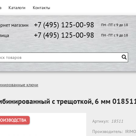
а
Каталоги
Контакты
+7 (495) 125-00-98
рнет магазин
ПН - ПТ с 9 до 18
+7 (495) 125-00-98
лица
ПН - ПТ с 9 до 18
инированные ключи
мбинированный с трещоткой, 6 мм 01851
РОИЗВОДСТВА
Артикул:
18511
Производитель:
IRIM