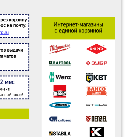
рез корзину
Интернет-магазины
ос на почту:
с единой корзиной
p.ru
тов выдачи
таматов
2 мес
умент!
анный товар!