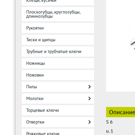
Клещи, кусачки
Плоскогубцы, круглозубцы,
длиннозубцы
Рукоятки
Тиски и щипцы
Трубные и трубчатые ключи
Ножницы
Ножовки
Пилы
Молотки
Торцевые ключи
Описани
S 6
Отвертки
u. 1
Рожковые ключи