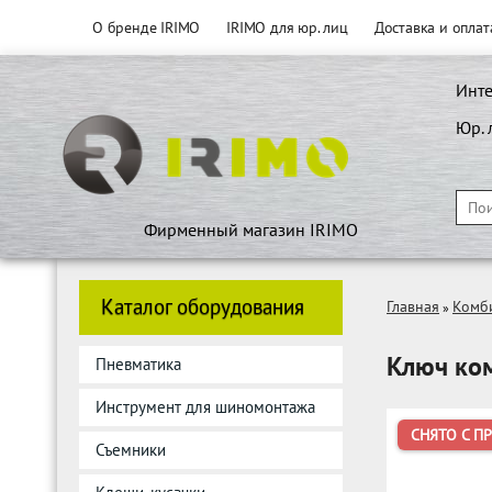
О бренде IRIMO
IRIMO для юр. лиц
Доставка и оплат
Инте
Юр. 
Фирменный магазин IRIMO
Каталог оборудования
Главная
Комб
»
Ключ ко
Пневматика
Инструмент для шиномонтажа
СНЯТО С П
Съемники