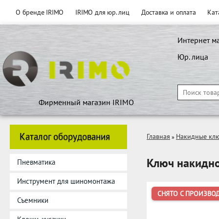
О бренде IRIMO
IRIMO для юр. лиц
Доставка и оплата
Кат
Интернет м
Юр. лица
Фирменный магазин IRIMO
Каталог оборудования
Главная
Накидные кл
»
Ключ накидно
Пневматика
Инструмент для шиномонтажа
СНЯТО С ПРОИЗВО
Съемники