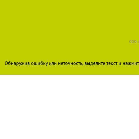
ООО «
Обнаружив ошибку или неточность, выделите текст и нажмите