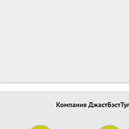
Компания ДжастБэстТул