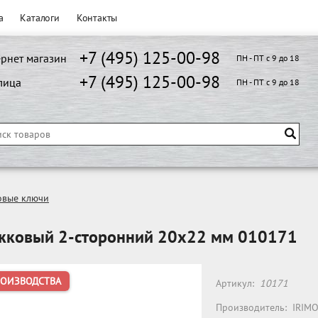
а
Каталоги
Контакты
+7 (495) 125-00-98
рнет магазин
ПН - ПТ с 9 до 18
+7 (495) 125-00-98
лица
ПН - ПТ с 9 до 18
овые ключи
жковый 2-сторонний 20x22 мм 010171
РОИЗВОДСТВА
Артикул:
10171
Производитель:
IRIM