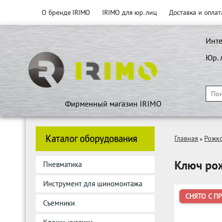
О бренде IRIMO
IRIMO для юр. лиц
Доставка и оплат
Инте
Юр. 
Фирменный магазин IRIMO
Каталог оборудования
Главная
Рожк
»
Ключ ро
Пневматика
Инструмент для шиномонтажа
СНЯТО С П
Съемники