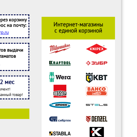
рез корзину
Интернет-магазины
ос на почту:
с единой корзиной
p.ru
тов выдачи
таматов
2 мес
умент!
анный товар!