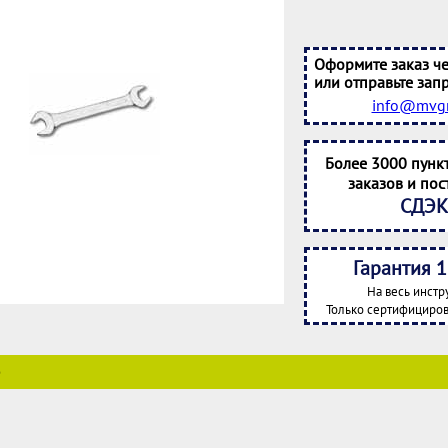
Оформите заказ че
или отправьте запр
info@mvgr
Более 3000 пунк
заказов и пос
СДЭК
Гарантия 1
На весь инстр
Только сертифициров
е