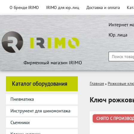
О бренде IRIMO
IRIMO для юр. лиц
Доставка и оплата
Кат
Интернет м
Юр. лица
Фирменный магазин IRIMO
Каталог оборудования
Главная
Рожковые кл
»
Ключ рожков
Пневматика
Инструмент для шиномонтажа
СНЯТО С ПРОИЗВО
Съемники