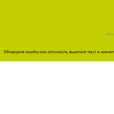
ООО «
Обнаружив ошибку или неточность, выделите текст и нажмите