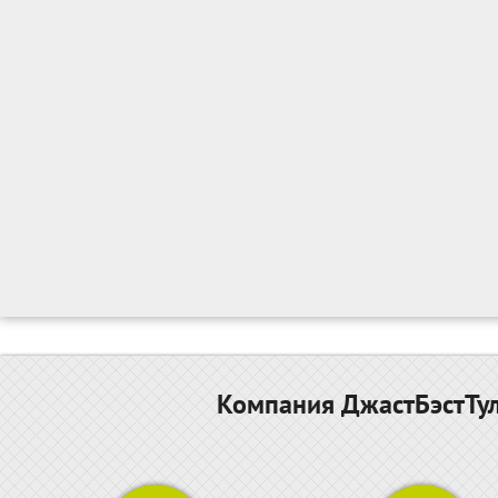
Компания ДжастБэстТул