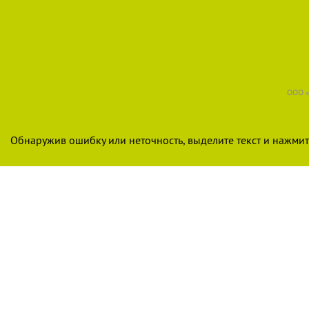
ООО «
Обнаружив ошибку или неточность, выделите текст и нажмите