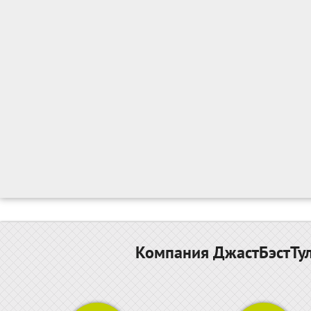
Компания ДжастБэстТул