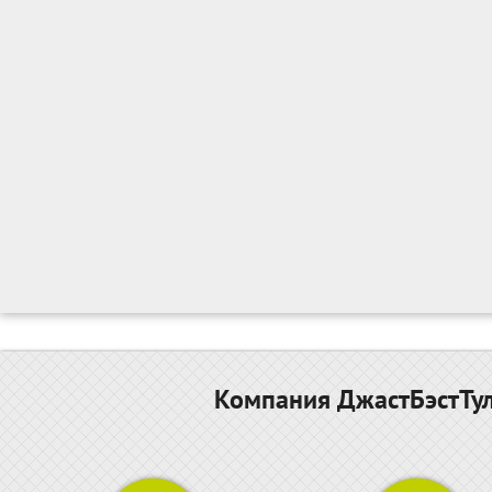
Компания ДжастБэстТул