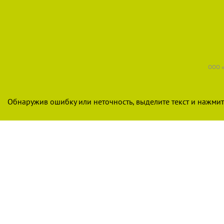
ООО «
Обнаружив ошибку или неточность, выделите текст и нажмите