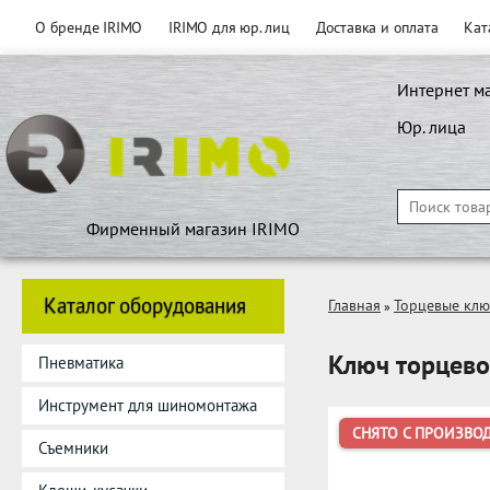
О бренде IRIMO
IRIMO для юр. лиц
Доставка и оплата
Кат
Интернет м
Юр. лица
Фирменный магазин IRIMO
Каталог оборудования
Главная
Торцевые кл
»
Ключ торцево
Пневматика
Инструмент для шиномонтажа
СНЯТО С ПРОИЗВО
Съемники