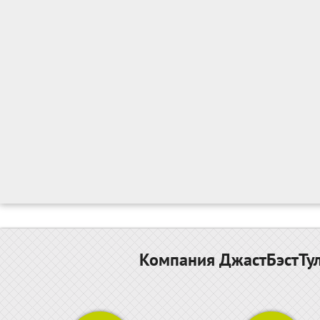
Компания ДжастБэстТул