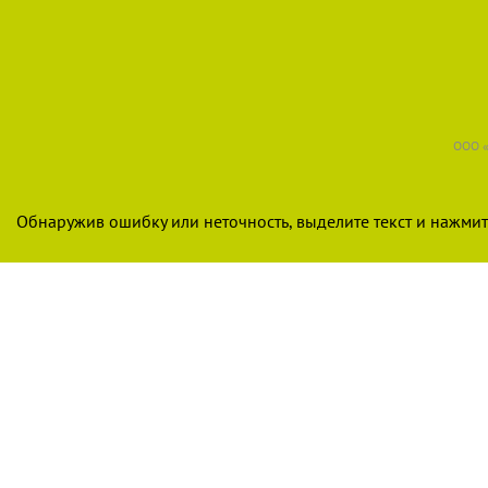
ООО «
Обнаружив ошибку или неточность, выделите текст и нажмите