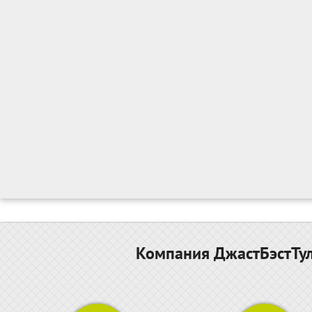
Компания ДжастБэстТул