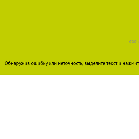
ООО «
Обнаружив ошибку или неточность, выделите текст и нажмите