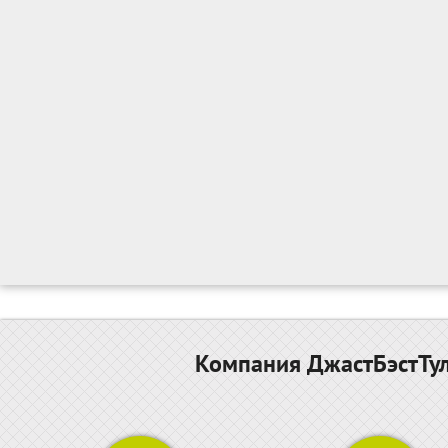
Компания ДжастБэстТул