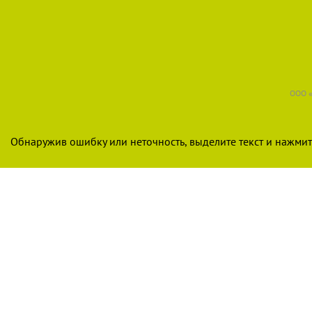
ООО «
Обнаружив ошибку или неточность, выделите текст и нажмите