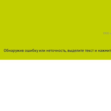
ООО «
Обнаружив ошибку или неточность, выделите текст и нажмите