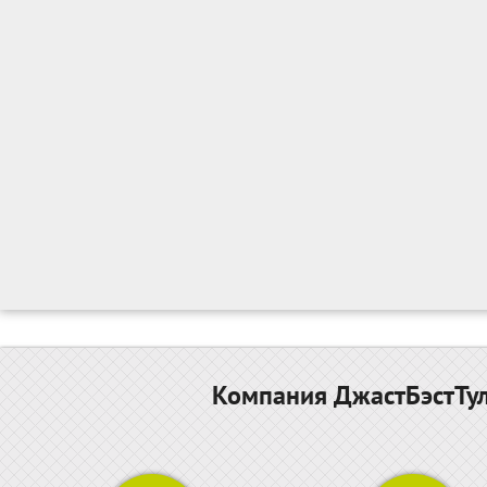
Компания ДжастБэстТул