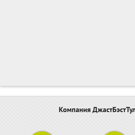
Компания ДжастБэстТул