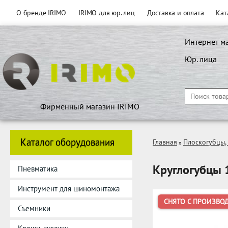
О бренде IRIMO
IRIMO для юр. лиц
Доставка и оплата
Кат
Интернет м
Юр. лица
Фирменный магазин IRIMO
Каталог оборудования
Главная
Плоскогубцы,
»
Круглогубцы 
Пневматика
Инструмент для шиномонтажа
СНЯТО С ПРОИЗВО
Съемники