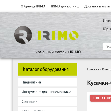
О бренде IRIMO
IRIMO для юр. лиц
Доставка и оплат
Инте
Юр. 
Фирменный магазин IRIMO
Каталог оборудования
Главная
Клещи
»
Кусачки-
Пневматика
Инструмент для шиномонтажа
СНЯТО С П
Съемники