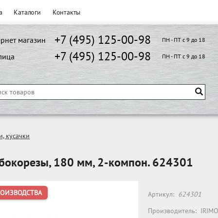
а
Каталоги
Контакты
+7 (495) 125-00-98
рнет магазин
ПН - ПТ с 9 до 18
+7 (495) 125-00-98
лица
ПН - ПТ с 9 до 18
, кусачки
бокорезы, 180 мм, 2-компон. 624301
РОИЗВОДСТВА
Артикул:
624301
Производитель:
IRIM