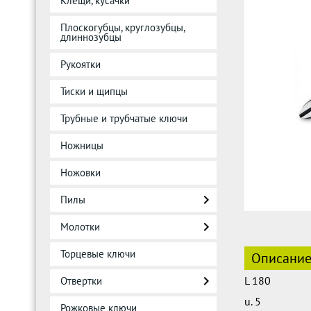
Клещи, кусачки
Плоскогубцы, круглозубцы,
длиннозубцы
Рукоятки
Тиски и щипцы
Трубные и трубчатые ключи
Ножницы
Ножовки
Пилы
Молотки
Торцевые ключи
Описани
L 180
Отвертки
u. 5
Рожковые ключи