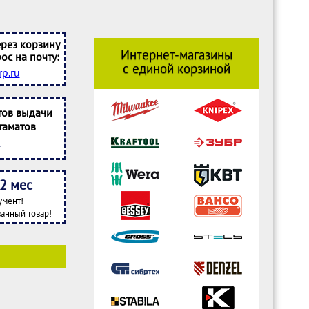
рез корзину
Интернет-магазины
ос на почту:
с единой корзиной
p.ru
тов выдачи
таматов
2 мес
умент!
анный товар!