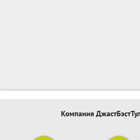
Компания ДжастБэстТул