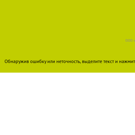
ООО «
Обнаружив ошибку или неточность, выделите текст и нажмите