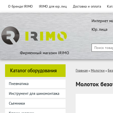
О бренде IRIMO
IRIMO для юр. лиц
Доставка и оплата
Кат
Интернет м
Юр. лица
Фирменный магазин IRIMO
Каталог оборудования
Главная
Молотки
Бе
»
»
Молоток безо
Пневматика
Инструмент для шиномонтажа
Съемники