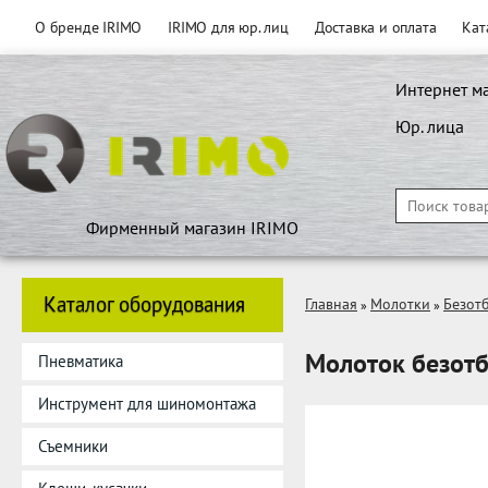
О бренде IRIMO
IRIMO для юр. лиц
Доставка и оплата
Кат
Интернет м
Юр. лица
Фирменный магазин IRIMO
Каталог оборудования
Главная
Молотки
Безот
»
»
Молоток безотб
Пневматика
Инструмент для шиномонтажа
Съемники