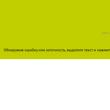
ООО «
Обнаружив ошибку или неточность, выделите текст и нажмите