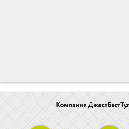
Компания ДжастБэстТул