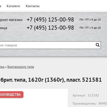
а
Каталоги
Контакты
+7 (495) 125-00-98
рнет магазин
ПН - ПТ с 9 до 18
+7 (495) 125-00-98
лица
ПН - ПТ с 9 до 18
тки
Британского типа
»
брит. типа, 1620г (1360г), пласт. 521581
РОИЗВОДСТВА
Артикул:
521581
Производитель:
IRIM