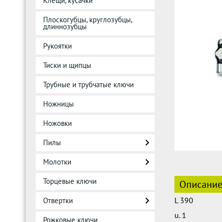
Клещи, кусачки
Плоскогубцы, круглозубцы,
длиннозубцы
Рукоятки
Тиски и щипцы
Трубные и трубчатые ключи
Ножницы
Ножовки
Пилы
Молотки
Торцевые ключи
Описани
L 390
Отвертки
u. 1
Рожковые ключи