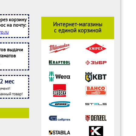
рез корзину
Интернет-магазины
ос на почту:
с единой корзиной
p.ru
тов выдачи
таматов
2 мес
умент!
анный товар!