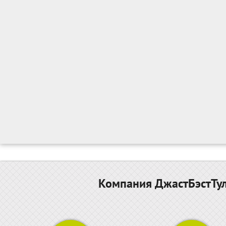
Компания ДжастБэстТул