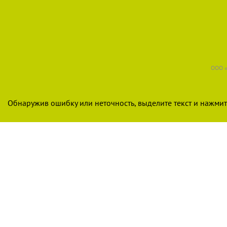
ООО «
Обнаружив ошибку или неточность, выделите текст и нажмите