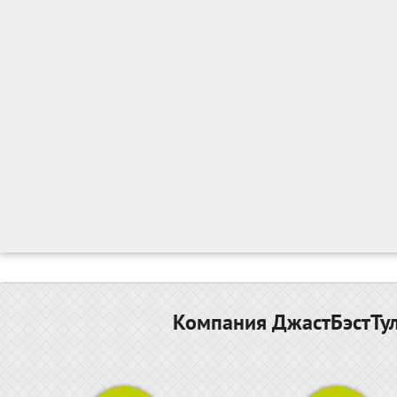
Компания ДжастБэстТул