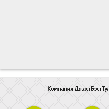
Компания ДжастБэстТул