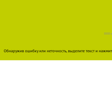
ООО «
Обнаружив ошибку или неточность, выделите текст и нажмите