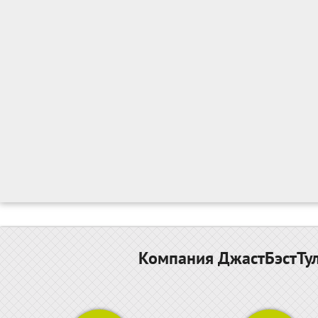
Компания ДжастБэстТул