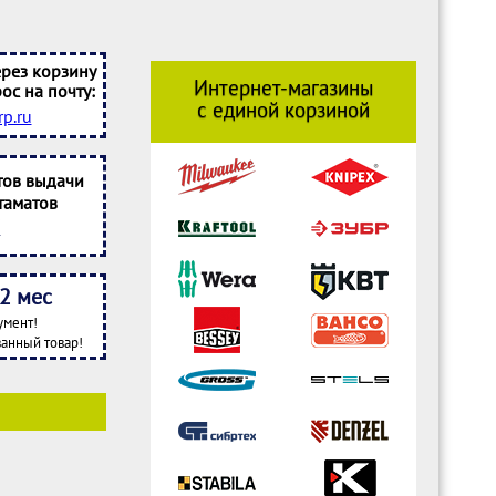
рез корзину
Интернет-магазины
ос на почту:
с единой корзиной
p.ru
тов выдачи
таматов
2 мес
умент!
анный товар!