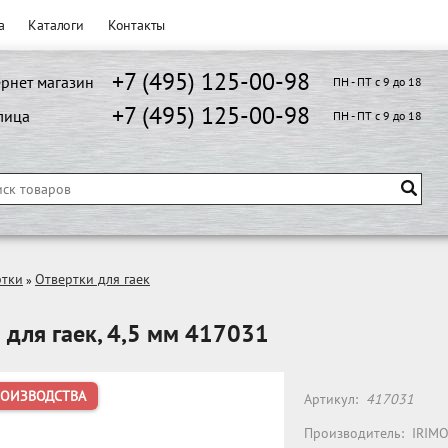
а
Каталоги
Контакты
+7 (495) 125-00-98
рнет магазин
ПН - ПТ с 9 до 18
+7 (495) 125-00-98
лица
ПН - ПТ с 9 до 18
ртки
Отвертки для гаек
»
 для гаек, 4,5 мм 417031
РОИЗВОДСТВА
Артикул:
417031
Производитель:
IRIM