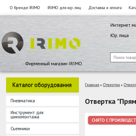
О бренде IRIMO
IRIMO для юр. лиц
Доставка и оплата
Кат
Интернет м
Юр. лица
Фирменный магазин IRIMO
Каталог оборудования
Главная
Отвертки
Отвер
»
»
Отвертка "Пря
Пневматика
Инструмент для
шиномонтажа
СНЯТО С ПРОИЗВОДСТ
Съемники