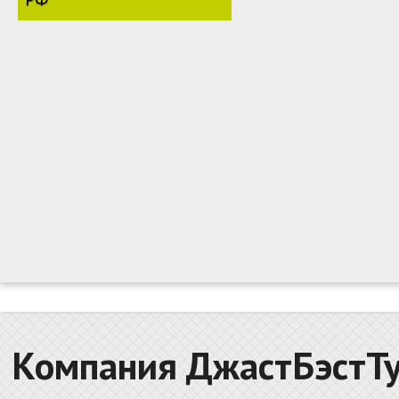
Компания ДжастБэстТу