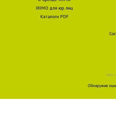
IRIMO для юр. лиц
Каталоги PDF
Со
ООО «Д
Обнаружив ошиб