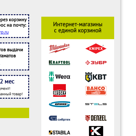
рез корзину
Интернет-магазины
ос на почту:
с единой корзиной
p.ru
тов выдачи
таматов
2 мес
умент!
анный товар!