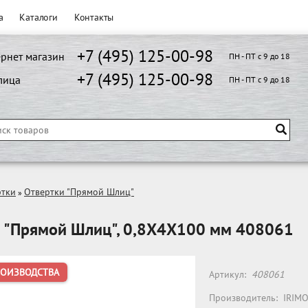
а
Каталоги
Контакты
+7 (495) 125-00-98
рнет магазин
ПН - ПТ с 9 до 18
+7 (495) 125-00-98
лица
ПН - ПТ с 9 до 18
ртки
Отвертки "Прямой Шлиц"
»
а "Прямой Шлиц", 0,8X4X100 мм 408061
РОИЗВОДСТВА
Артикул:
408061
Производитель:
IRIM