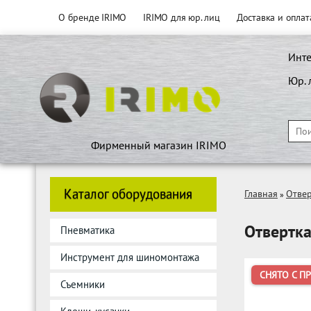
О бренде IRIMO
IRIMO для юр. лиц
Доставка и оплат
Инте
Юр. 
Фирменный магазин IRIMO
Каталог оборудования
Главная
Отве
»
Отвертк
Пневматика
Инструмент для шиномонтажа
СНЯТО С П
Съемники