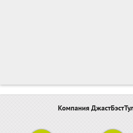
Компания ДжастБэстТул