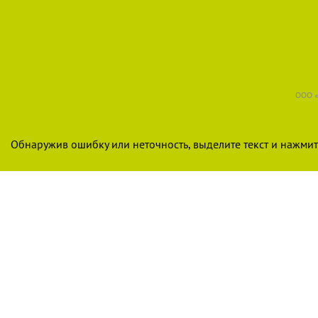
ООО «
Обнаружив ошибку или неточность, выделите текст и нажмите